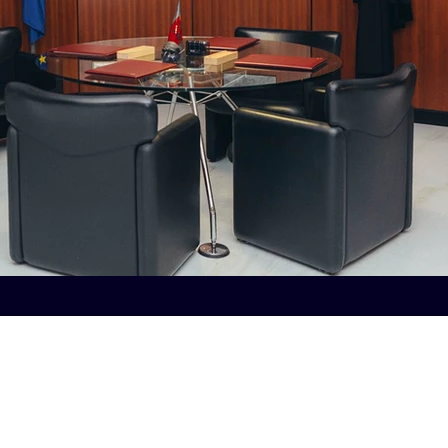
studiolepre@studiolepre.org
(+39) 081 562 9039
Centro Direzionale Isola C 2, scala C, 80143 Napoli NA