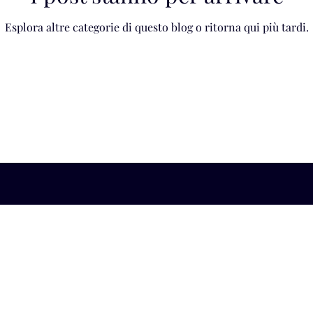
Esplora altre categorie di questo blog o ritorna qui più tardi.
studiolepre@studiolepre.org
(+39) 081 562 9039
Centro Direzionale Isola C 2, scala C, 80143 Napoli NA
informativa sulla privacy