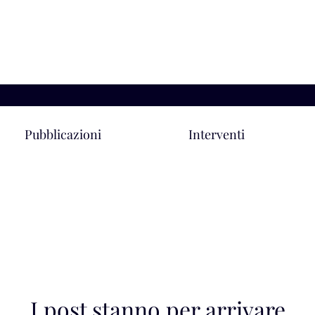
Lo studio
La squadra
New
Pubblicazioni
News
Interventi
I post stanno per arrivare