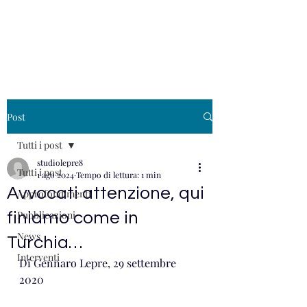
Post
Tutti i post
studiolepre8
Tutti i post
1 ago 2024
Tempo di lettura: 1 min
Avvocati attenzione, qui
Approfondimenti
Pubblicazioni
finiamo come in
News
Turchia…
Interventi
Di Gennaro Lepre, 29 settembre 
2020