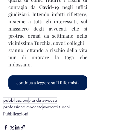
contagio da 
Covid-19
 negli uffici 
giudiziari. Intendo infatti riflettere, 
insieme a tutti gli interessati, sul 
massacro degli avvocati che si 
protrae ormai da settimane nella 
vicinissima Turchia, dove i colleghi 
stanno lottando a rischio della vita 
pur di onorare la toga che 
indossano.
continua a leggere su Il Riformista
pubblicazioni
vita da avvocati
professione avvocato
avvocati turchi
Pubblicazioni